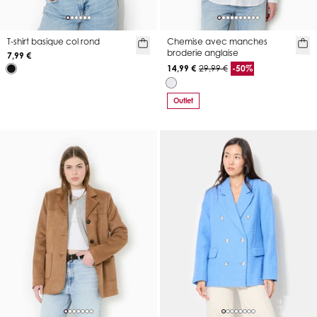
T-shirt basique col rond
Chemise avec manches
broderie anglaise
7,99 €
14,99 €
29,99 €
-50%
Outlet