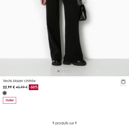
Veste blazer cintrée
22,99 €
45,99 €
-50%
Outlet
9 produits sur 9