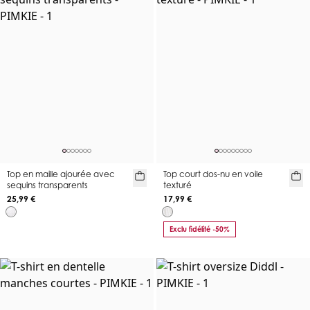
Top en maille ajourée avec
Top court dos-nu en voile
sequins transparents
texturé
25,99 €
17,99 €
Exclu fidélité -50%