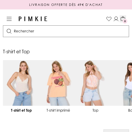
LIVRAISON OFFERTE DÈS 49€ D'ACHAT
PAIEMENT EN 3 OU 4X SANS FRAIS
0
Rechercher
T-shirt et Top
T-shirt et Top
T-shirt imprimé
Top
B