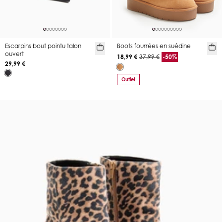
Escarpins bout pointu talon
Boots fourrées en suédine
ouvert
18,99 €
37,99 €
-50%
29,99 €
Outlet