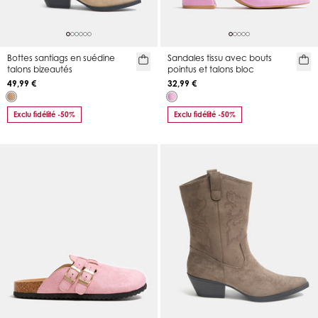
Bottes santiags en suédine
Sandales tissu avec bouts
talons bizeautés
pointus et talons bloc
49,99 €
32,99 €
Exclu fidélité -50%
Exclu fidélité -50%