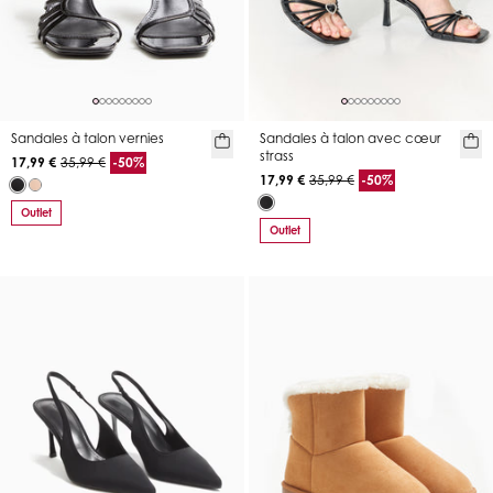
Sandales à talon vernies
Sandales à talon avec cœur
strass
17,99 €
35,99 €
-50%
17,99 €
35,99 €
-50%
Outlet
Outlet