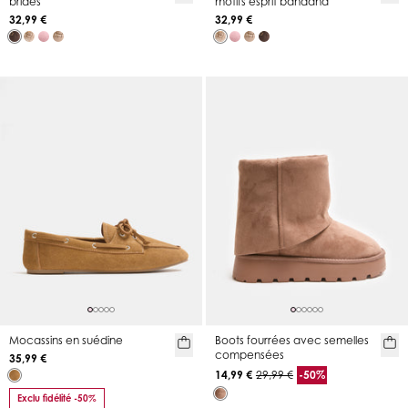
brides
motifs esprit bandana
32,99 €
32,99 €
Mocassins en suédine
Boots fourrées avec semelles
compensées
35,99 €
14,99 €
29,99 €
-50%
Exclu fidélité -50%