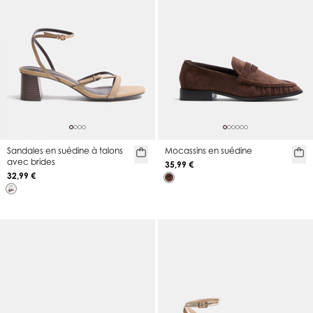
Sandales en suédine à talons
Mocassins en suédine
avec brides
35,99 €
32,99 €