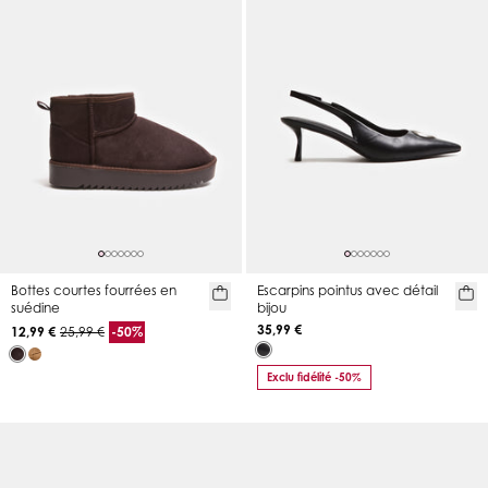
Bottes courtes fourrées en
Escarpins pointus avec détail
suédine
bijou
35,99 €
12,99 €
25,99 €
-50%
Exclu fidélité -50%