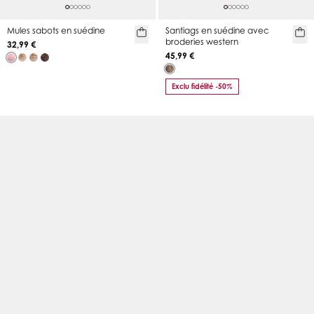
Mules sabots en suédine
Santiags en suédine avec
broderies western
32,99 €
45,99 €
Exclu fidélité -50%