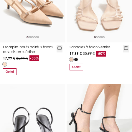
Escarpins bouts pointus talons
Sandales à talon vernies
ouverts en suédine
17,99 €
35,99 €
-50%
17,99 €
35,99 €
-50%
Outlet
Outlet