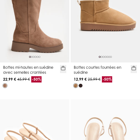
Bottes mi-hautes en suédine
Bottes courtes fourrées en
avec semelles crantées
suédine
22,99 €
45,99 €
-50%
12,99 €
25,99 €
-50%