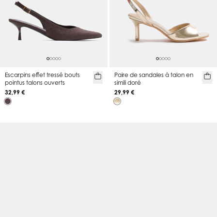
Escarpins effet tressé bouts
Paire de sandales à talon en
pointus talons ouverts
simili doré
32,99 €
29,99 €