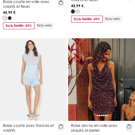
Robe courte en voile avec
45,99 €
volants et fleurs
45,99 €
Exclu web
Exclu fidélité -50%
Exclu web
Exclu fidélité -50%
Robe courte avec fronces et
Robe dos-nu en voile avec
volants
sequins et perles