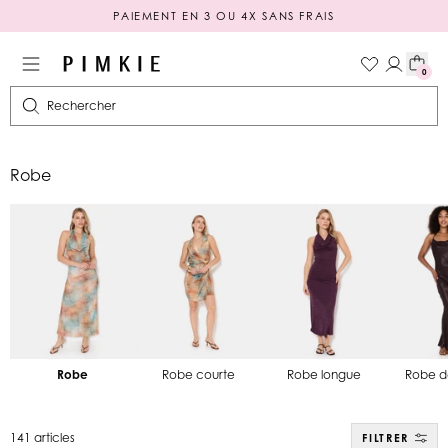
EXCLU FID' : TOUTE LA SÉLECTION À -50%*
LIVRAISON OFFERTE DÈS 49€ D'ACHAT
0
PAIEMENT EN 3 OU 4X SANS FRAIS
Rechercher
Robe
Robe
Robe courte
Robe longue
Robe d
141 articles
FILTRER