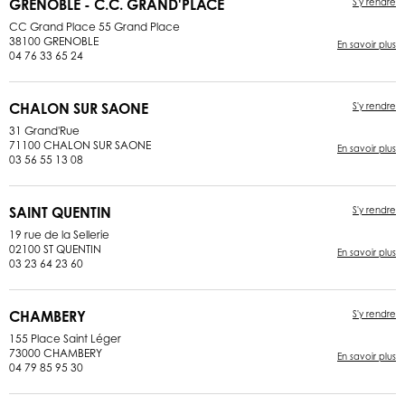
GRENOBLE - C.C. GRAND'PLACE
S'y rendre
CC Grand Place 55 Grand Place
38100 GRENOBLE
En savoir plus
04 76 33 65 24
CHALON SUR SAONE
S'y rendre
31 Grand'Rue
71100 CHALON SUR SAONE
En savoir plus
03 56 55 13 08
SAINT QUENTIN
S'y rendre
19 rue de la Sellerie
02100 ST QUENTIN
En savoir plus
03 23 64 23 60
CHAMBERY
S'y rendre
155 Place Saint Léger
73000 CHAMBERY
En savoir plus
04 79 85 95 30