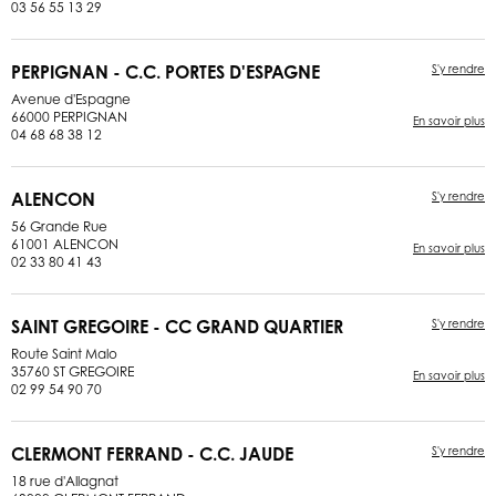
03 56 55 13 29
PERPIGNAN - C.C. PORTES D'ESPAGNE
S'y rendre
Avenue d'Espagne
66000 PERPIGNAN
En savoir plus
04 68 68 38 12
ALENCON
S'y rendre
56 Grande Rue
61001 ALENCON
En savoir plus
02 33 80 41 43
SAINT GREGOIRE - CC GRAND QUARTIER
S'y rendre
Route Saint Malo
35760 ST GREGOIRE
En savoir plus
02 99 54 90 70
CLERMONT FERRAND - C.C. JAUDE
S'y rendre
18 rue d'Allagnat