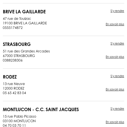
BRIVE LA GAILLARDE
S'y rendre
47 rue de Toulzac
19100 BRIVE LA GAILLARDE
En savoir plus
0555174872
STRASBOURG
S'y rendre
51 rue des Grandes Arcades
67000 STRASBOURG
En savoir plus
0388238306
RODEZ
S'y rendre
13 rue Neuve
12000 RODEZ
En savoir plus
05 65 42 83 04
MONTLUCON - C.C. SAINT JACQUES
S'y rendre
15 rue Pablo Picasso
03100 MONTLUCON
En savoir plus
04 70 03 70 11