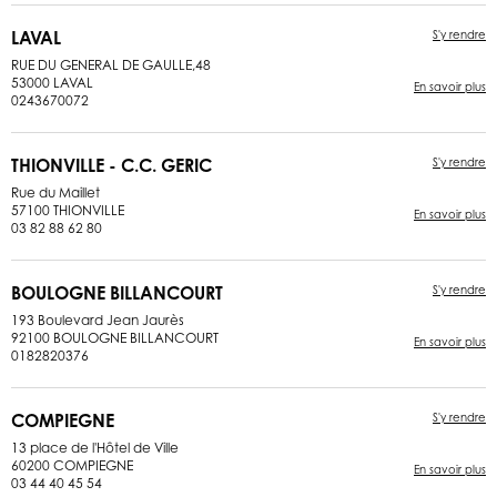
LAVAL
S'y rendre
RUE DU GENERAL DE GAULLE,48
53000 LAVAL
En savoir plus
0243670072
THIONVILLE - C.C. GERIC
S'y rendre
Rue du Maillet
57100 THIONVILLE
En savoir plus
03 82 88 62 80
BOULOGNE BILLANCOURT
S'y rendre
193 Boulevard Jean Jaurès
92100 BOULOGNE BILLANCOURT
En savoir plus
0182820376
COMPIEGNE
S'y rendre
13 place de l'Hôtel de Ville
60200 COMPIEGNE
En savoir plus
03 44 40 45 54