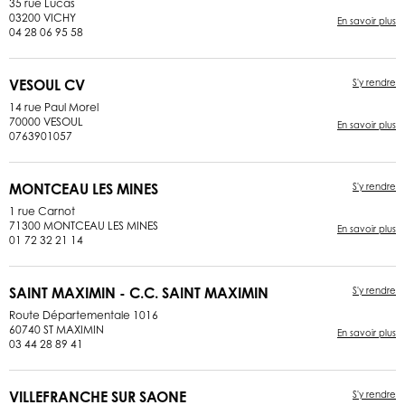
35 rue Lucas
03200 VICHY
En savoir plus
04 28 06 95 58
VESOUL CV
S'y rendre
14 rue Paul Morel
70000 VESOUL
En savoir plus
0763901057
MONTCEAU LES MINES
S'y rendre
1 rue Carnot
71300 MONTCEAU LES MINES
En savoir plus
01 72 32 21 14
SAINT MAXIMIN - C.C. SAINT MAXIMIN
S'y rendre
Route Départementale 1016
60740 ST MAXIMIN
En savoir plus
03 44 28 89 41
VILLEFRANCHE SUR SAONE
S'y rendre