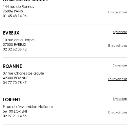
144 rue de Rennes
75006 PARIS
En savoir plus
01 45 48 14 06
EVREUX
S'y rendre
10 rue de la Harpe
27000 EVREUX
En savoir plus
02 32 62 36 42
ROANNE
S'y rendre
37 rue Charles de Gaulle
42300 ROANNE
En savoir plus
04 77 70 78 47
LORIENT
S'y rendre
9 rue de l'Assemblée Nationale
56100 LORIENT
En savoir plus
02 97 21 14 55