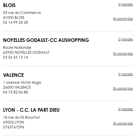
BLOIS
S'y rendre
53 rue du Commerce
41000 BLOIS
En savoir plus
02 14 99 23 28
NOYELLES GODAULT-CC AUSHOPPING
S'y rendre
Route Nationale
62950 NOYELLES GODAULT
En savoir plus
03 56 55 13 14
VALENCE
S'y rendre
1 avenue Victor Hugo
26000 VALENCE
En savoir plus
04 75 82 06 88
LYON - C.C. LA PART DIEU
S'y rendre
18 rue du Dr Bouchut
69003 LYON
En savoir plus
0763767396