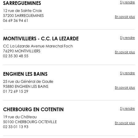
SARREGUEMINES
S'y rendre
12 rue de Sainte Croix
57200 SARREGUEMINES
En savoir plus
06 69 36 94 61
MONTIVILLIERS - C.C. LA LEZARDE
S'y rendre
CC La Lézarde Avenue Marechal Foch
76290 MONTIVILLIERS
En savoir plus
02 35 30 48 55
ENGHIEN LES BAINS
S'y rendre
25 rue du Général de Gaulle
95880 ENGHIEN LES BAINS
En savoir plus
01 72 69 15 29
CHERBOURG EN COTENTIN
S'y rendre
19 rue du Château
50100 CHERBOURG OCTEVILLE
En savoir plus
02 33 01 13 93