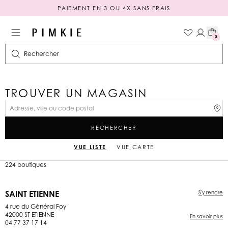
PAIEMENT EN 3 OU 4X SANS FRAIS
0
Rechercher
TROUVER UN MAGASIN
RECHERCHER
VUE LISTE
VUE CARTE
224 boutiques
SAINT ETIENNE
S'y rendre
4 rue du Général Foy
42000 ST ETIENNE
En savoir plus
04 77 37 17 14