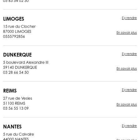
05 63 54 02 30
LIMOGES
S'y rendre
15 rue du Clocher
87000 LIMOGES
En savoir plus
0555792856
DUNKERQUE
S'y rendre
5 boulevard Alexandre III
59140 DUNKERQUE
En savoir plus
03 28 66 54 50
REIMS
S'y rendre
27 rue de Vesles
51100 REIMS
En savoir plus
03 56 55 13 09
NANTES
S'y rendre
5 rue du Calvaire
44000 NANTES