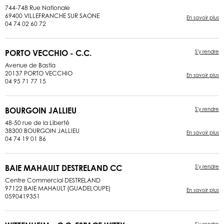
744-748 Rue Nationale
69400 VILLEFRANCHE SUR SAONE
En savoir plus
04 74 02 60 72
PORTO VECCHIO - C.C.
S'y rendre
Avenue de Bastia
20137 PORTO VECCHIO
En savoir plus
04 95 71 77 15
BOURGOIN JALLIEU
S'y rendre
48-50 rue de la Liberté
38300 BOURGOIN JALLIEU
En savoir plus
04 74 19 01 86
BAIE MAHAULT DESTRELAND CC
S'y rendre
Centre Commercial DESTRELAND
97122 BAIE MAHAULT (GUADELOUPE)
En savoir plus
0590419351