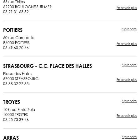
55 rue Thiers
62200 BOULOGNE SUR MER
En savoir plus
03 21 31 63 52
POITIERS
S'y rendre
60 rue Gambetta
86000 POITIERS
En savoir plus
05 49 60 20 66
STRASBOURG - C.C. PLACE DES HALLES
S'y rendre
Place des Halles
67000 STRASBOURG
En savoir plus
03 88 32 27 83
TROYES
S'y rendre
109 rue Emile Zola
10000 TROYES
En savoir plus
03 25 73 39 46
ARRAS
S'y rendre