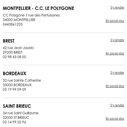
MONTPELLIER - C.C. LE POLYGONE
S'y rendre
CC Polygone 1 rue des Pertuisanes
34000 MONTPELLIER
En savoir plus
0443861235
BREST
S'y rendre
42 rue Jean Jaurès
29200 BREST
En savoir plus
02 98 43 08 00
BORDEAUX
S'y rendre
32 rue Sainte Catherine
33000 BORDEAUX
En savoir plus
05 19 99 09 09
SAINT BRIEUC
S'y rendre
34 rue Saint Guillaume
22000 ST BRIEUC
En savoir plus
02 14 99 22 96