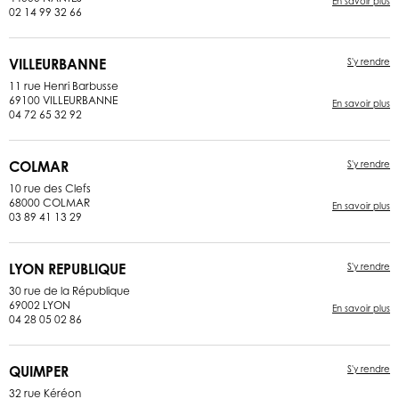
En savoir plus
02 14 99 32 66
VILLEURBANNE
S'y rendre
11 rue Henri Barbusse
69100 VILLEURBANNE
En savoir plus
04 72 65 32 92
COLMAR
S'y rendre
10 rue des Clefs
68000 COLMAR
En savoir plus
03 89 41 13 29
LYON REPUBLIQUE
S'y rendre
30 rue de la République
69002 LYON
En savoir plus
04 28 05 02 86
QUIMPER
S'y rendre
32 rue Kéréon