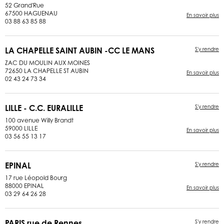
52 Grand'Rue
67500 HAGUENAU
En savoir plus
03 88 63 85 88
LA CHAPELLE SAINT AUBIN -CC LE MANS
S'y rendre
ZAC DU MOULIN AUX MOINES
72650 LA CHAPELLE ST AUBIN
En savoir plus
02 43 24 73 34
LILLE - C.C. EURALILLE
S'y rendre
100 avenue Willy Brandt
59000 LILLE
En savoir plus
03 56 55 13 17
EPINAL
S'y rendre
17 rue Léopold Bourg
88000 EPINAL
En savoir plus
03 29 64 26 28
PARIS rue de Rennes
S'y rendre