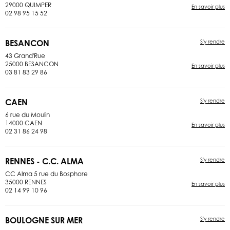
29000 QUIMPER
En savoir plus
02 98 95 15 52
BESANCON
S'y rendre
43 Grand'Rue
25000 BESANCON
En savoir plus
03 81 83 29 86
CAEN
S'y rendre
6 rue du Moulin
14000 CAEN
En savoir plus
02 31 86 24 98
RENNES - C.C. ALMA
S'y rendre
CC Alma 5 rue du Bosphore
35000 RENNES
En savoir plus
02 14 99 10 96
BOULOGNE SUR MER
S'y rendre