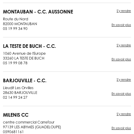
MONTAUBAN - C.C. AUSSONNE
S'y rendre
Route du Nord
82000 MONTAUBAN
En savoir plus
05 19 99 34 90
LA TESTE DE BUCH - C.C.
S'y rendre
1060 Avenue de l'Europe
33260 LA TESTE DE BUCH
En savoir plus
05 19 99 08 78
BARJOUVILLE - C.C.
S'y rendre
Lieudit Les Orvilles
28630 BARJOUVILLE
En savoir plus
02 14 99 24 27
MILENIS CC
S'y rendre
centre commercial Carrefour
97139 LES ABYMES (GUADELOUPE)
En savoir plus
0590681161