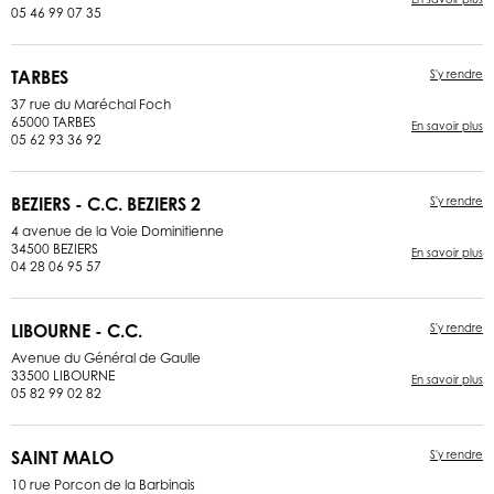
05 46 99 07 35
TARBES
S'y rendre
37 rue du Maréchal Foch
65000 TARBES
En savoir plus
05 62 93 36 92
BEZIERS - C.C. BEZIERS 2
S'y rendre
4 avenue de la Voie Dominitienne
34500 BEZIERS
En savoir plus
04 28 06 95 57
LIBOURNE - C.C.
S'y rendre
Avenue du Général de Gaulle
33500 LIBOURNE
En savoir plus
05 82 99 02 82
SAINT MALO
S'y rendre
10 rue Porcon de la Barbinais