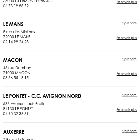
63000 CLERMONT FERRAND
En savoir plus
06 73 19 88 72
LE MANS
S'y rendre
8 rue des Minimes
72000 LE MANS
En savoir plus
02 14 99 24 28
MACON
S'y rendre
45 rue Dombay
71000 MACON
En savoir plus
03 56 55 13 15
LE PONTET - C.C. AVIGNON NORD
S'y rendre
533 Avenue Louis Braille
84130 LE PONTET
En savoir plus
04 90 32 36 39
AUXERRE
S'y rendre
7 B rue du Temple