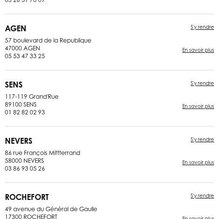
AGEN
S'y rendre
57 boulevard de la Republique
47000 AGEN
En savoir plus
05 53 47 33 25
SENS
S'y rendre
117-119 Grand'Rue
89100 SENS
En savoir plus
01 82 82 02 93
NEVERS
S'y rendre
86 rue François Mittterrand
58000 NEVERS
En savoir plus
03 86 93 05 26
ROCHEFORT
S'y rendre
49 avenue du Général de Gaulle
17300 ROCHEFORT
En savoir plus