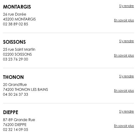
MONTARGIS
S'y rendre
26 rue Dorée
45200 MONTARGIS
En savoir plus
02 38 89 02 85
SOISSONS
S'y rendre
25 rue Saint Martin
02200 SOISSONS
En savoir plus
03 23 76 29 00
THONON
S'y rendre
20 Grand'Rue
74200 THONON LES BAINS
En savoir plus
04 50 26 37 33
DIEPPE
S'y rendre
87-89 Grande Rue
76200 DIEPPE
En savoir plus
02 32 14 09 05