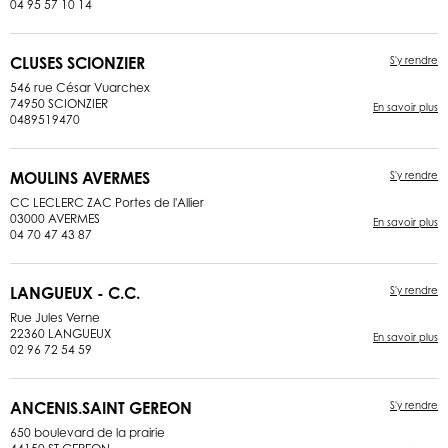
04 95 57 10 14
CLUSES SCIONZIER
S'y rendre
546 rue César Vuarchex
74950 SCIONZIER
En savoir plus
0489519470
MOULINS AVERMES
S'y rendre
CC LECLERC ZAC Portes de l'Allier
03000 AVERMES
En savoir plus
04 70 47 43 87
LANGUEUX - C.C.
S'y rendre
Rue Jules Verne
22360 LANGUEUX
En savoir plus
02 96 72 54 59
ANCENIS.SAINT GEREON
S'y rendre
650 boulevard de la prairie