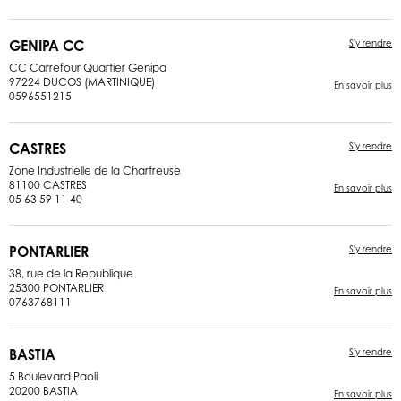
GENIPA CC
S'y rendre
CC Carrefour Quartier Genipa
97224 DUCOS (MARTINIQUE)
En savoir plus
0596551215
CASTRES
S'y rendre
Zone Industrielle de la Chartreuse
81100 CASTRES
En savoir plus
05 63 59 11 40
PONTARLIER
S'y rendre
38, rue de la Republique
25300 PONTARLIER
En savoir plus
0763768111
BASTIA
S'y rendre
5 Boulevard Paoli
20200 BASTIA
En savoir plus