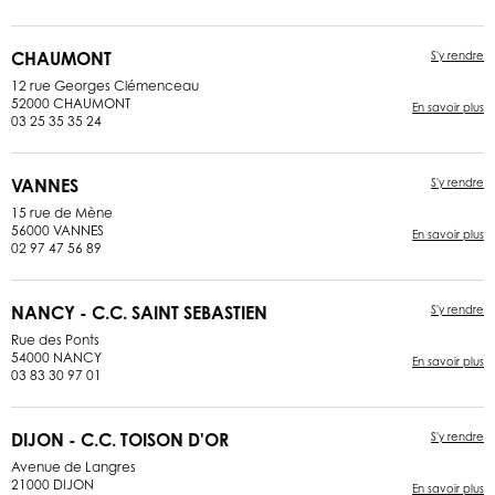
CHAUMONT
S'y rendre
12 rue Georges Clémenceau
52000 CHAUMONT
En savoir plus
03 25 35 35 24
VANNES
S'y rendre
15 rue de Mène
56000 VANNES
En savoir plus
02 97 47 56 89
NANCY - C.C. SAINT SEBASTIEN
S'y rendre
Rue des Ponts
54000 NANCY
En savoir plus
03 83 30 97 01
DIJON - C.C. TOISON D'OR
S'y rendre
Avenue de Langres
21000 DIJON
En savoir plus