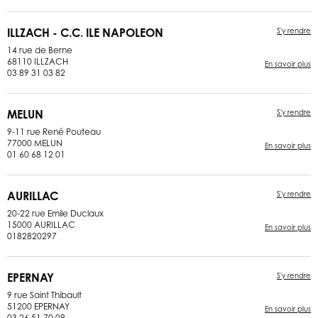
ILLZACH - C.C. ILE NAPOLEON
S'y rendre
14 rue de Berne
68110 ILLZACH
En savoir plus
03 89 31 03 82
MELUN
S'y rendre
9-11 rue René Pouteau
77000 MELUN
En savoir plus
01 60 68 12 01
AURILLAC
S'y rendre
20-22 rue Emile Duclaux
15000 AURILLAC
En savoir plus
0182820297
EPERNAY
S'y rendre
9 rue Saint Thibault
51200 EPERNAY
En savoir plus
03 26 51 70 09