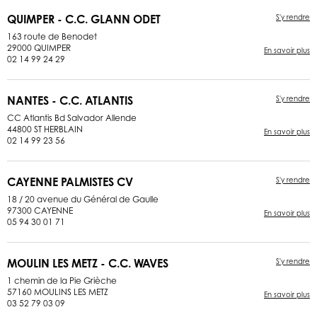
QUIMPER - C.C. GLANN ODET
S'y rendre
163 route de Benodet
29000 QUIMPER
En savoir plus
02 14 99 24 29
NANTES - C.C. ATLANTIS
S'y rendre
CC Atlantis Bd Salvador Allende
44800 ST HERBLAIN
En savoir plus
02 14 99 23 56
CAYENNE PALMISTES CV
S'y rendre
18 / 20 avenue du Général de Gaulle
97300 CAYENNE
En savoir plus
05 94 30 01 71
MOULIN LES METZ - C.C. WAVES
S'y rendre
1 chemin de la Pie Grièche
57160 MOULINS LES METZ
En savoir plus
03 52 79 03 09