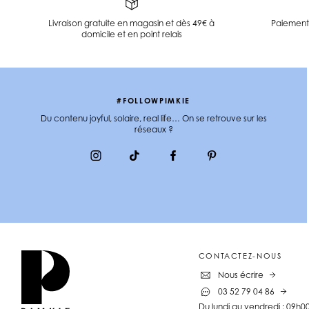
Livraison gratuite en magasin et dès 49€ à
Paiement 
domicile et en point relais
#FOLLOWPIMKIE
Du contenu joyful, solaire, real life… On se retrouve sur les
réseaux ?
CONTACTEZ-NOUS
Nous écrire
03 52 79 04 86
Du lundi au vendredi : 09h0