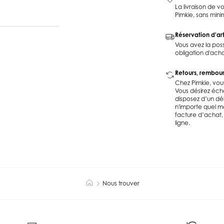
La livraison de 
Pimkie, sans min
Réservation d'art
Vous avez la poss
obligation d'acha
Retours, rembou
Chez Pimkie, vou
Vous désirez éch
disposez d’un dél
n'importe quel ma
facture d’achat,
ligne.
Nous trouver