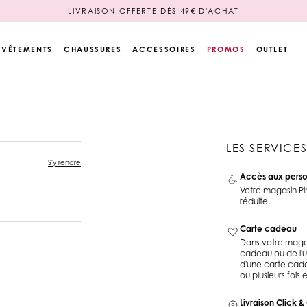
LIVRAISON OFFERTE DÈS 49€ D'ACHAT
PAIEMENT EN 3 OU 4X SANS FRAIS
VÊTEMENTS
CHAUSSURES
ACCESSOIRES
PROMOS
OUTLET
Veste et Blazer
Casquette et Chapeau
alons
Sweat
Bonnet et Capuche
Loungewear
Gants et Mitaines
LES SERVICE
Manteau et Blouson
Autres accessoires
S'y rendre
Ensembles
Pochette cadeau
Accès aux perso
Pyjama
Tous les accessoires
Votre magasin Pi
réduite.
Toute la collection
Carte cadeau
haussures
FROM SOUTH WITH
FROM SOUTH WITH
FROM SOUTH WITH
Dans votre magasi
LOVE
LOVE
HOMEWEAR LOVERS
LOVE
HOMEWEA
cadeau ou de l'ut
d'une carte cadea
ou plusieurs fois 
Livraison Click &