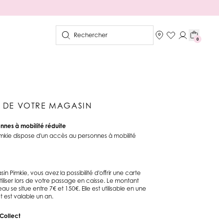
Rechercher
0
S DE VOTRE MAGASIN
nnes à mobilité réduite
mkie dispose d'un accès au personnes à mobilité
n Pimkie, vous avez la possibilité d'offrir une carte
R LOVERS
HOMEWEAR LOVERS
ROBES D'ÉTÉ
iliser lors de votre passage en caisse. Le montant
u se situe entre 7€ et 150€. Elle est utilisable en une
et est valable un an.
 Collect