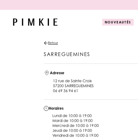
NOUVEAUTÉS
Retour
T-shirt & Top
T-shirt et Top
Sac
Sandales à t
SARREGUEMINES
Short & Bermuda
Short et Bermuda
Foulard et Echarpe
Mules
Jupe
Jupe
Collants et Chaussettes
Mocassins
Robe
Ceinture
Toutes les nouveautés
Adresse
Baskets
Pantalon
Accessoires cheveux
12 rue de Sainte Croix
Boots
Chemise et Blouse
Parfum
57200
SARREGUEMINES
Bottes
06 69 36 94 61
Jean
Charms
Ballerines
Pull et Gilet
Toutes les c
Horaires
Lundi de 10:00 à 19:00
Mardi de 10:00 à 19:00
Mercredi de 10:00 à 19:00
Jeudi de 10:00 à 19:00
Vendredi de 10:00 à 19:00