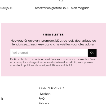
s 30 jours
E-réservation gratuite sous 1h en magasin
#NEWSLETTER
Nouveautés en avant-première, idées de look, décryptage de
tendances… Inscrivez-vous à la newsletter, vous allez adorer
E-mail
OK
Pimkie collecte votre adresse mail pour vous adresser sa newsletter. Pour
en savoir plus sur la gestion de vos données et vos droits, vous pouvez
consulter la politique de confidentialité accessible
ici
.
BESOIN D'AIDE ?
Livraison
ts
FAQ
Retours