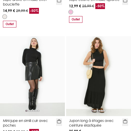
bouclette
12,99 €
25,99 €
-50%
14,99 €
29,99 €
-50%
Outlet
Outlet
Mini-jupe en simili cuir avec
Jupon long à étages avec
poches
ceinture élastiquée