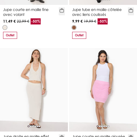
Jupe courte en maille fine
Jupe tube en maille côtelée
avec volant
avec liens coulissés
11,49 €
22,99 €
-50%
9,99 €
19,99 €
-50%
Outlet
Outlet
Jupe droite en maille effet
Jupe courte en maille ajourée