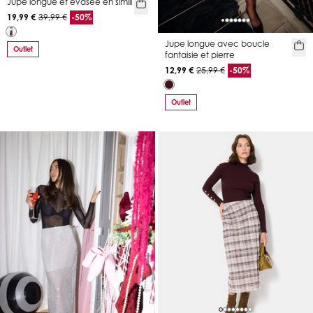
Jupe longue et évasée en simili
19,99 €
39,99 €
-50%
Jupe longue avec boucle
Outlet
fantaisie et pierre
12,99 €
25,99 €
-50%
Outlet