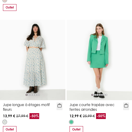
Outlet
Jupe longue à étages motif
Jupe courte trapèze avec
fleurs
fentes arrondies
13,99 €
27,99 €
-50%
12,99 €
25,99 €
-50%
Outlet
Outlet