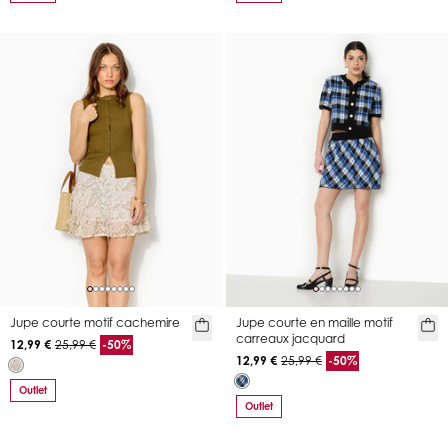
Jupe courte motif cachemire
Jupe courte en maille motif
carreaux jacquard
12,99 €
25,99 €
-50%
12,99 €
25,99 €
-50%
Outlet
Outlet