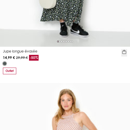
Jupe longue évasée
14,99 €
29,99 €
-50%
Outlet