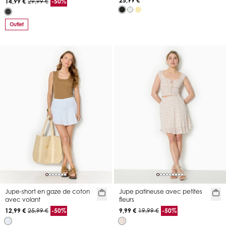
25,99 €
14,99 €
29,99 €
-50%
Outlet
Jupe-short en gaze de coton
Jupe patineuse avec petites
avec volant
fleurs
12,99 €
25,99 €
-50%
9,99 €
19,99 €
-50%