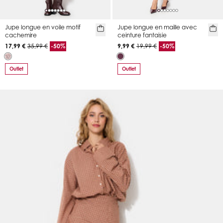
Jupe longue en voile motif
Jupe longue en maille avec
cachemire
ceinture fantaisie
17,99 €
35,99 €
-50%
9,99 €
19,99 €
-50%
Outlet
Outlet