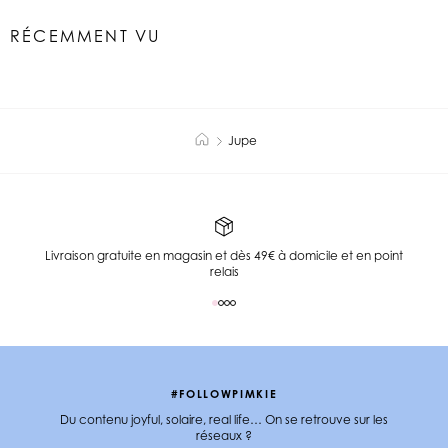
RÉCEMMENT VU
Jupe
Livraison gratuite en magasin et dès 49€ à domicile et en point
relais
#FOLLOWPIMKIE
Du contenu joyful, solaire, real life… On se retrouve sur les
réseaux ?