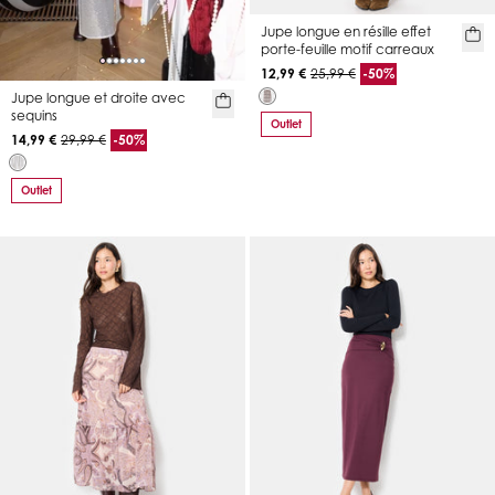
Jupe longue en résille effet
porte-feuille motif carreaux
12,99 €
25,99 €
-50%
Jupe longue et droite avec
sequins
Outlet
14,99 €
29,99 €
-50%
Outlet