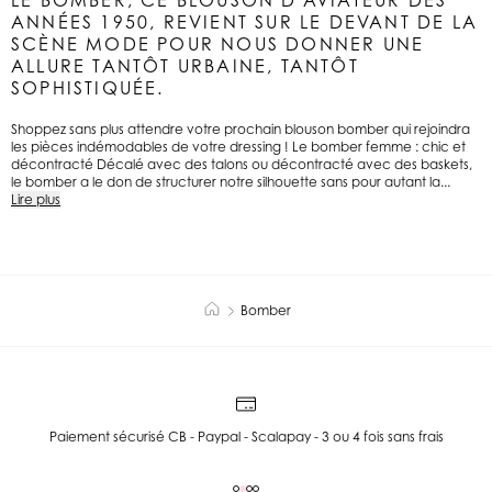
LE BOMBER, CE BLOUSON D'AVIATEUR DES
ANNÉES 1950, REVIENT SUR LE DEVANT DE LA
SCÈNE MODE POUR NOUS DONNER UNE
ALLURE TANTÔT URBAINE, TANTÔT
SOPHISTIQUÉE.
Shoppez sans plus attendre votre prochain blouson bomber qui rejoindra
les pièces indémodables de votre dressing ! Le bomber femme : chic et
décontracté Décalé avec des talons ou décontracté avec des baskets,
le bomber a le don de structurer notre silhouette sans pour autant la...
Lire plus
Bomber
Paiement sécurisé CB - Paypal - Scalapay - 3 ou 4 fois sans frais