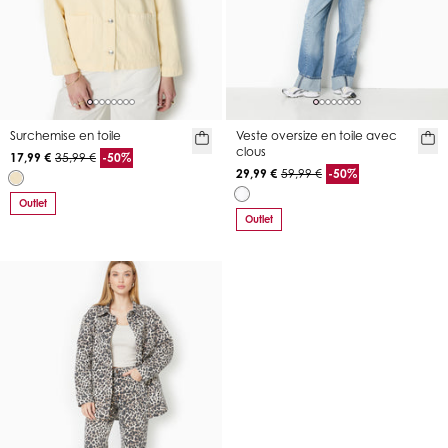
Surchemise en toile
Veste oversize en toile avec
clous
17,99 €
35,99 €
-50%
29,99 €
59,99 €
-50%
Outlet
Outlet