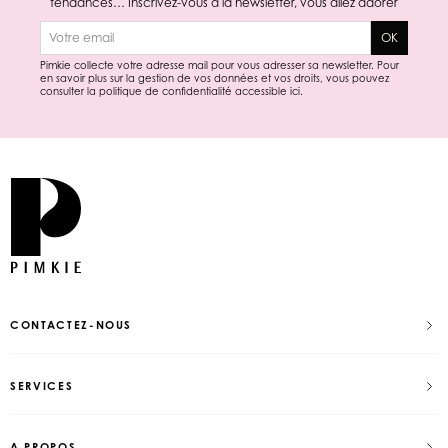
tendances… Inscrivez-vous à la newsletter, vous allez adorer
E-mail
OK
Pimkie collecte votre adresse mail pour vous adresser sa newsletter. Pour
en savoir plus sur la gestion de vos données et vos droits, vous pouvez
consulter la politique de confidentialité accessible
ici
.
CONTACTEZ-NOUS
SERVICES
A PROPOS