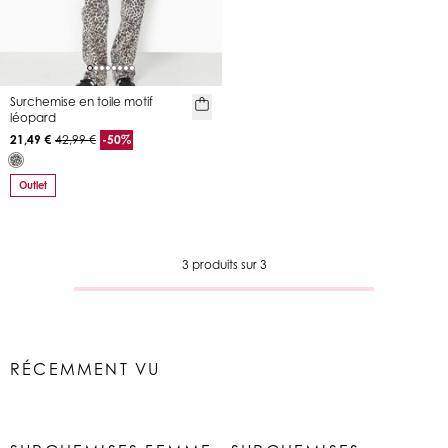
Surchemise en toile motif
léopard
21,49 €
42,99 €
-50%
Outlet
3 produits sur 3
RÉCEMMENT VU