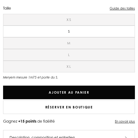
Taille
Guide des tailles
XS
S
M
L
XL
Meryem mesure 1m75 et porte du S.
AJOUTER AU PANIER
RÉSERVER EN BOUTIQUE
Gagnez
+15 points
de fidélité
En savoir plus
Description, composition et entretien