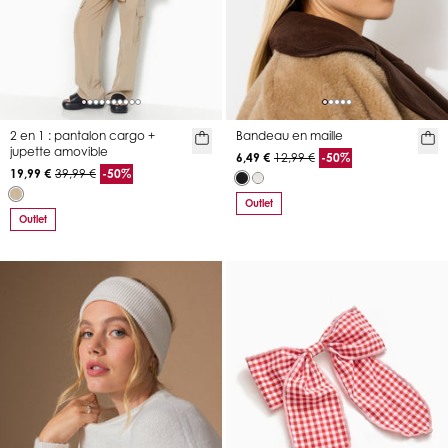
2 en 1 : pantalon cargo +
Bandeau en maille
jupette amovible
6,49 €
12,99 €
-50%
19,99 €
39,99 €
-50%
Outlet
Outlet