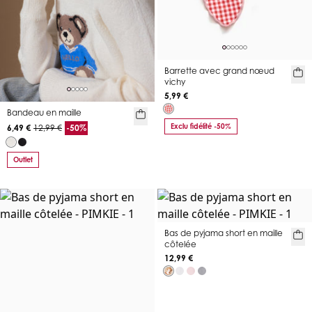
Barrette avec grand nœud
vichy
5,99 €
Bandeau en maille
Exclu fidélité -50%
6,49 €
12,99 €
-50%
Outlet
Bas de pyjama short en maille
côtelée
12,99 €